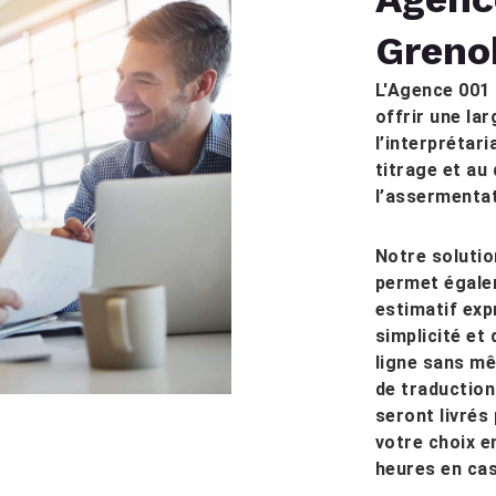
Greno
L'Agence 001 
offrir une la
l’interprétari
titrage et au
l’assermentat
Notre solutio
permet égalem
estimatif ex
simplicité et
ligne sans m
de traduction
seront livrés
votre choix e
heures en cas