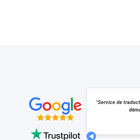
"Service de traduct
déma
◀