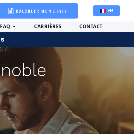
CALCULER MON DEVIS
FR
FAQ
CARRIÈRES
CONTACT
ns
enoble